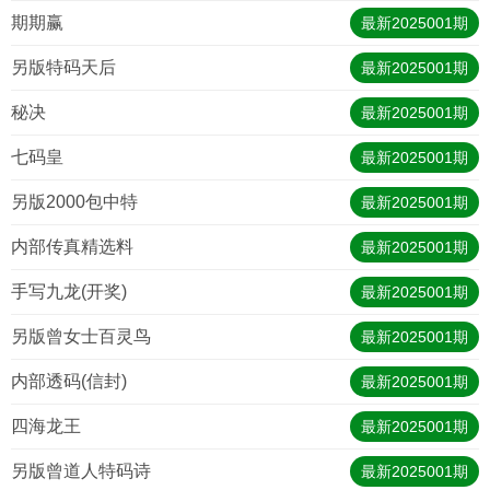
期期赢
最新
2025001
期
另版特码天后
最新
2025001
期
秘决
最新
2025001
期
七码皇
最新
2025001
期
另版2000包中特
最新
2025001
期
内部传真精选料
最新
2025001
期
手写九龙(开奖)
最新
2025001
期
另版曾女士百灵鸟
最新
2025001
期
内部透码(信封)
最新
2025001
期
四海龙王
最新
2025001
期
另版曾道人特码诗
最新
2025001
期