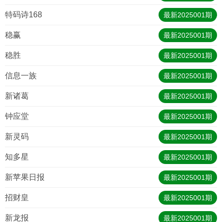
特码诗168
最新
2025001
期
稳赢
最新
2025001
期
稳胜
最新
2025001
期
信息一族
最新
2025001
期
新诸葛
最新
2025001
期
钟应堂
最新
2025001
期
新灵码
最新
2025001
期
知多星
最新
2025001
期
新苹果日报
最新
2025001
期
招财皇
最新
2025001
期
新龙报
最新
2025001
期