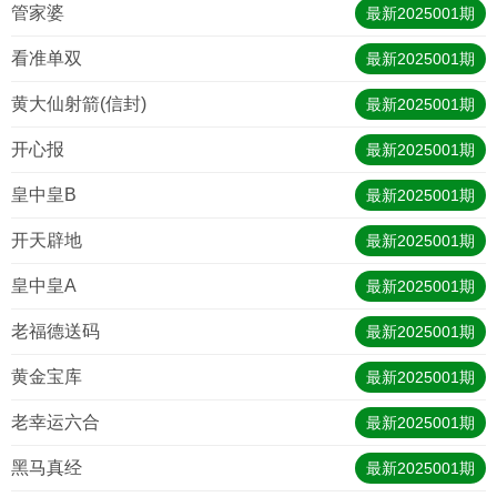
管家婆
最新
2025001
期
看准单双
最新
2025001
期
黄大仙射箭(信封)
最新
2025001
期
开心报
最新
2025001
期
皇中皇B
最新
2025001
期
开天辟地
最新
2025001
期
皇中皇A
最新
2025001
期
老福德送码
最新
2025001
期
黄金宝库
最新
2025001
期
老幸运六合
最新
2025001
期
黑马真经
最新
2025001
期