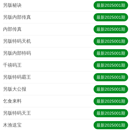
另版秘诀
最新
2025001
期
另版内部传真
最新
2025001
期
内部传真
最新
2025001
期
另版特码天机
最新
2025001
期
另版内部特码
最新
2025001
期
千禧码王
最新
2025001
期
另版特码霸王
最新
2025001
期
另版大公报
最新
2025001
期
乞食来料
最新
2025001
期
另版特码天王
最新
2025001
期
木渔送宝
最新
2025001
期